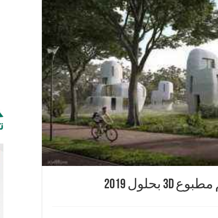
محكمة شرق الإسكندرية
عامة بدمياط
ليم أجهزة تعويضية من” بوابتك للخير”
كولًا لدعم الطلاب المستحقين و المتفوقين
بحلول 2019