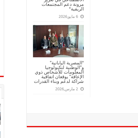
مرونة دعم المجتمعات
الريفية*
6 مايو,2026
“المصرية اليابانية”
و”الوطنية لتكنولوجيا
المعلومات للأشخاص ذوي
الإعاقة” يوقعان اتفاقية
شراكة لدعم وبناء القدرات
2 مارس,2026