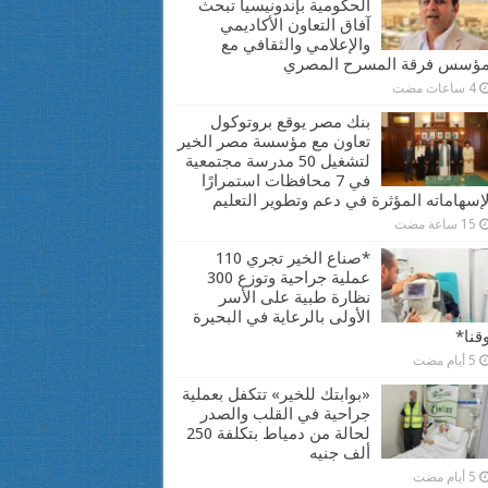
الحكومية بإندونيسيا تبحث
آفاق التعاون الأكاديمي
والإعلامي والثقافي مع
ؤسس فرقة المسرح المصري
4 ساعات مضت
بنك مصر يوقع بروتوكول
تعاون مع مؤسسة مصر الخير
لتشغيل 50 مدرسة مجتمعية
في 7 محافظات استمرارًا
إسهاماته المؤثرة في دعم وتطوير التعليم
15 ساعة مضت
*صناع الخير تجري 110
عملية جراحية وتوزع 300
نظارة طبية على الأسر
الأولى بالرعاية في البحيرة
قنا*
5 أيام مضت
«بوابتك للخير» تتكفل بعملية
جراحية في القلب والصدر
لحالة من دمياط بتكلفة 250
ألف جنيه
5 أيام مضت