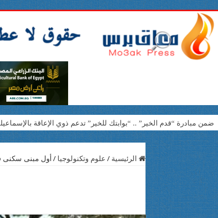
ضمن مبادرة “قدم الخير” .. “بوابتك للخير” تدعم ذوي الإعاقة بالإسماعيلي
بنك مصر يوقع بروتوكول تعاون مع مؤسسة مصر الخير لتشغيل 50 مدرسة مجتمعية في 7 محافظات استمرارًا لإسهاماته المؤثرة في دعم وتطوير التعليم
*صناع الخير تجري 110 عملية جراحية وتوزع 300 نظارة طبية على الأسر الأولى بالرعاية في البحيرة وقنا*
الرئيسية
/
علوم وتكنولوجيا
/
أول مبنى سكنى فى العال
«بوابتك للخير» تتكفل بعملية جراحية في القلب والصدر لحالة من دمياط بتكلفة 250 أ
عام من الأثر والإنجازات.. EPSF Egypt تواصل صناعة الفرص لطلاب الصيدلة وخدمة المجتمع*
اليونسكو تكلف الدكتور أشرف مرعي بإعداد دليل دولي للنشاط البدني ا