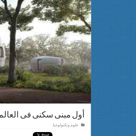
القومي لذوي الإعاقة يثمن افتتاح المحكمة النموذجية الصديقة للطفل ب
المشرف العام على “القومي للأشخاص ذوي الإعاقة” تتفقد مكتبة مصر ال
محافظ بني سويف يشهد الندوة التثقيفية للتوعية بحقوق ذوي الإعاقة وتس
بالفيديو والصور.. «مصر الخير» والجامعة المصرية اليابانية توقعان بروتو
أول مبنى سكنى فى العالم مطبوع 3D 
علوم وتكنولوجيا