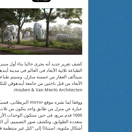
كشف تقرير جديد أنه يجرى حاليا بناء أول مب
الطباعة ثلاثية الأبعاد فى العالم فى مدينة أيند
سيتألف العقار من خمسة منازل، وسيتم طباعتها
الأبعاد من قبل باحثين من جامعة أيندهوفن للت
Houben & Van Mierlo Architecten.
ووفقا لما نشره موقع mirror ا
عبارة عن منزل من طابق واحد يتكون من ثلاث
1000 قدم مربع، فى حين ستكون الوحدات الأ
متعددة الطوابق، وتكشف صور التصميم، أن ال
أشكال ملتوية، استنادًا إلى “كتل غير منتظمة 