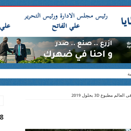
ة
م مطبوع 3D بحلول 2019
لف جنيه
8 أغسطس 026
لدامج للأشخاص ذوي الإعاقة