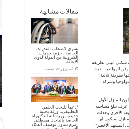
مقالات مشابهة
بشرى لأصحاب القدرات
الخاصة.. حزمة خدمات
إلكترونية من الدولة لذوي
الإعاقة
نى سكنى مبنى بطريقة
هوفن الهولندية، حيث
أسبوع واحد مضت
 بطريقة ثلاثية
كنولوجيا وشركة
لبريطانى، فسيكون المنزل الأول
 غرف تبلغ مساحته
*دعماً للبحث العلمي
التطبيقي.. ورقة بحثية
ربعة الأخرى وحدات
جديدة من رسالة الدكتوراه
منازل سيكون لها
الخاصة بالباحث مصطفى
زمزم تتناول توظيف الذكاء
فى المشهد الأخضر”.
الاصطناعي في تعزيز