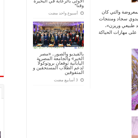
الأولى بالرعاية في البحيرة
وقنا*
لمعروضة والتي كان
أسبوع واحد مضت
 يدوي سجاد ومنتجات
د طبيعي وريزن»،
لى مهارات الحياكة
بالفيديو والصور.. «مصر
الخير» والجامعة المصرية
اليابانية توقعان بروتوكولًا
لدعم الطلاب المستحقين و
المتفوقين
3 أسابيع مضت