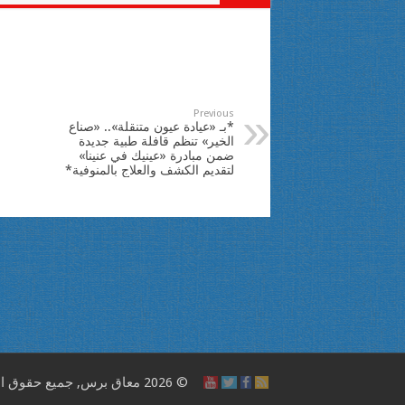
Previous
*بـ «عيادة عيون متنقلة».. «صناع
الخير» تنظم قافلة طبية جديدة
ضمن مبادرة «عينيك في عنينا»
لتقديم الكشف والعلاج بالمنوفية*
© 2026 معاق برس, جميع حقوق النشر محفوظة.