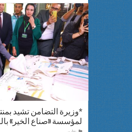
«بوابتك للخير» تتكفل بعملية جراحية في القلب والصدر لحالة من دمياط بتكلفة 250 أ
عام من الأثر والإنجازات.. EPSF Egypt تواصل صناعة الفرص لطلاب الصيدلة وخدمة المجتمع*
اليونسكو تكلف الدكتور أشرف مرعي بإعداد دليل دولي للنشاط البدني ا
القومي لذوي الإعاقة يثمن افتتاح المحكمة النموذجية الصديقة للطفل ب
*وزيرة التضامن تشيد بمنت
لمؤسسة «صناع الخير» بال
تقارير