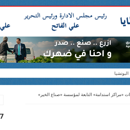
لبوتشيا
ة الحقيقية
ن ذوي الإعاقة
ات «مراكز استدامة» التابعة لمؤسسة «صناع الخير»
ة
7 أغسطس 026