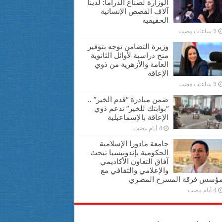
الوزارة لصناع الدراما: لدينا
آلاف القصص الإنسانية
الحقيقية
9 ساعات مضت
وزيرة التضامن توجه بتوفير
منح دراسية لأوائل الثانوية
العامة والأزهرية من ذوي
الإعاقة
9 ساعات مضت
ضمن مبادرة “قدم الخير” ..
“بوابتك للخير” تدعم ذوي
الإعاقة بالإسماعيلية
4 أيام مضت
جامعة مادورا الإسلامية
الحكومية بإندونيسيا تبحث
آفاق التعاون الأكاديمي
والإعلامي والثقافي مع
ؤسس فرقة المسرح المصري
4 أيام مضت