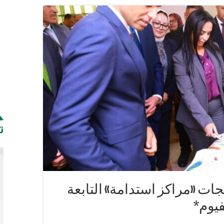
لف جنيه
لدامج للأشخاص ذوي الإعاقة
محكمة شرق الإسكندرية
جات «مراكز استدامة» التابعة
فيوم*