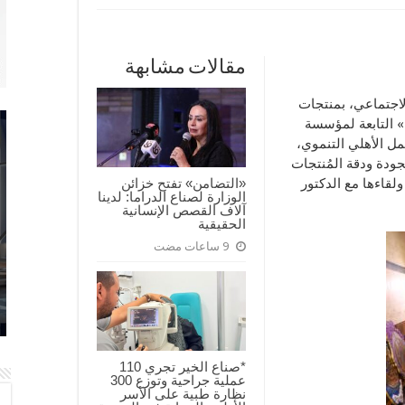
مقالات مشابهة
لاجتماعي، بمنتجات
» التابعة لمؤسسة
مل الأهلي التنموي،
جودة ودقة المُنتجات
«التضامن» تفتح خزائن
ولقاءها مع الدكتور
الوزارة لصناع الدراما: لدينا
آلاف القصص الإنسانية
الحقيقية
9 ساعات مضت
*صناع الخير تجري 110
عملية جراحية وتوزع 300
نظارة طبية على الأسر