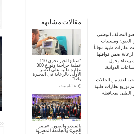
مقالات مشابهة
ضو التحالف الوطني
 العيون ومسببات
نظارات طبية مجاناً
لرعاية ضمن قوافلها
*صناع الخير تجري 110
ه بيضاء وحول
عملية جراحية وتوزع 300
ناعات الدوائية.
نظارة طبية على الأسر
الأولى بالرعاية في البحيرة
وقنا*
حية لعدد من الحالات
4 أيام مضت
م توزيع نظارات طبية
س الطبى بمحافظة
بالفيديو والصور.. «مصر
الخير» والجامعة المصرية