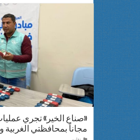
محافظ بني سويف يشهد الندوة التثقيفية للتوعية بحقوق ذوي الإعاقة وتس
بالفيديو والصور.. «مصر الخير» والجامعة المصرية اليابانية توقعان بروتو
مصر بطلة العالم في الإنسانية
احتفالا بذكرى 30 يونيو .. قافلة إنسانية جديدة لبوابتك للخير بمحافظة بني سويف
«صناع الخير» تجري عمليا
مجاناً بمحافظتي الغربية
تقارير