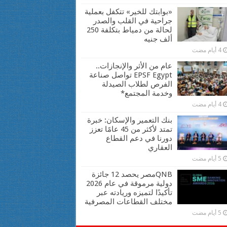
«بوابتك للخير» تتكفل بعملية
جراحية في القلب والصدر
لحالة من دمياط بتكلفة 250
ألف جنيه
4 أيام مضت
عام من الأثر والإنجازات..
EPSF Egypt تواصل صناعة
الفرص لطلاب الصيدلة
وخدمة المجتمع*
4 أيام مضت
بنك التعمير والإسكان: خبرة
تمتد لأكثر من 45 عامًا تعزز
دورنا في دعم القطاع
العقاري
5 أيام مضت
QNBمصر يحصد 12 جائزة
دولية مرموقة في عام 2026
تأكيدًا لتميزه وريادته عبر
مختلف القطاعات المصرفية
5 أيام مضت