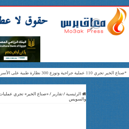
*صناع الخير تجري 110 عملية جراحية وتوزع 300 نظارة طبية على الأسر الأولى بالرعاية في البحيرة وقنا*
«بوابتك للخير» تتكفل بعملية جراحية في القلب والصدر لحالة من دمياط بتكلفة 250 أ
عام من الأثر والإنجازات.. EPSF Egypt تواصل صناعة الفرص لطلاب الصيدلة وخدمة المجتمع*
الرئيسية
/
تقارير
/
«صناع الخير» تجري عمليات 
والسويس
اليونسكو تكلف الدكتور أشرف مرعي بإعداد دليل دولي للنشاط البدني ا
القومي لذوي الإعاقة يثمن افتتاح المحكمة النموذجية الصديقة للطفل ب
المشرف العام على “القومي للأشخاص ذوي الإعاقة” تتفقد مكتبة مصر ال