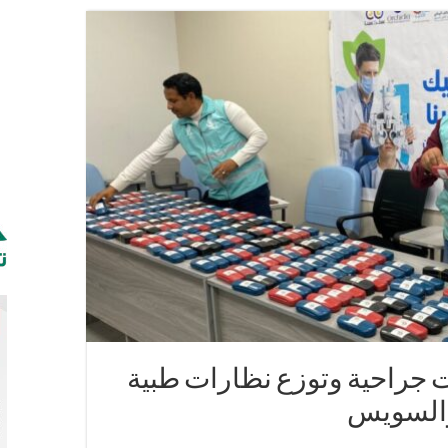
ليم أجهزة تعويضية من” بوابتك للخير”
كولًا لدعم الطلاب المستحقين و المتفوقين
ت جراحية وتوزع نظارات طبية
 والسويس