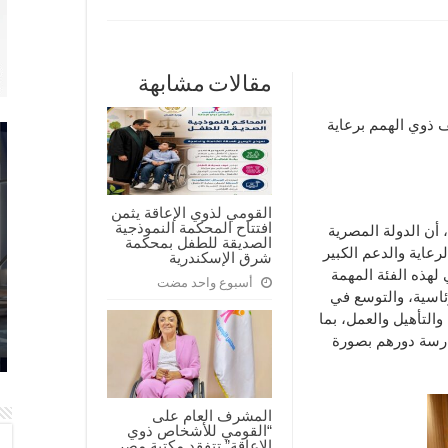
مقالات مشابهة
لف ذوي الهمم برعاية
القومي لذوي الإعاقة يثمن
افتتاح المحكمة النموذجية
أن الدولة المصرية
الصديقة للطفل بمحكمة
رعاية والدعم الكبير
شرق الإسكندرية
لهذه الفئة المهمة
أسبوع واحد مضت
ئاسية، والتوسع في
والتأهيل والعمل، بما
رسة دورهم بصورة
المشرف العام على
“القومي للأشخاص ذوي
الإعاقة” تتفقد مكتبة مصر