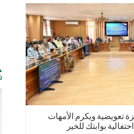
محكمة شرق الإسكندرية
عامة بدمياط
ليم أجهزة تعويضية من” بوابتك للخير”
كولًا لدعم الطلاب المستحقين و المتفوقين
ة تعويضية ويكرم الأمهات
حتفالية بوابتك للخير