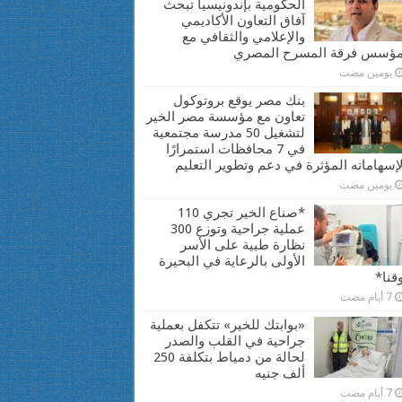
الحكومية بإندونيسيا تبحث
آفاق التعاون الأكاديمي
والإعلامي والثقافي مع
ؤسس فرقة المسرح المصري
يومين مضت
بنك مصر يوقع بروتوكول
تعاون مع مؤسسة مصر الخير
لتشغيل 50 مدرسة مجتمعية
في 7 محافظات استمرارًا
إسهاماته المؤثرة في دعم وتطوير التعليم
يومين مضت
*صناع الخير تجري 110
عملية جراحية وتوزع 300
نظارة طبية على الأسر
الأولى بالرعاية في البحيرة
قنا*
7 أيام مضت
«بوابتك للخير» تتكفل بعملية
جراحية في القلب والصدر
لحالة من دمياط بتكلفة 250
ألف جنيه
7 أيام مضت