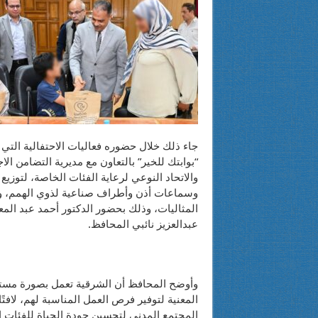
جاء ذلك خلال حضوره فعاليات الاحتفالية الت
“بوابتك للخير” بالتعاون مع مديرية التضامن ال
والاتحاد النوعي لرعاية الفئات الخاصة، لتوزي
وسماعات أذن وأطراف صناعية لذوي الهمم، وت
المثاليات، وذلك بحضور الدكتور أحمد عبد ال
عبدالعزيز نائبي المحافظ.
وأوضح المحافظ أن الشرقية تعمل بصورة مستم
المعنية لتوفير فرص العمل المناسبة لهم، لافتً
المجتمع المدني لتحسين جودة الحياة للفئات ال