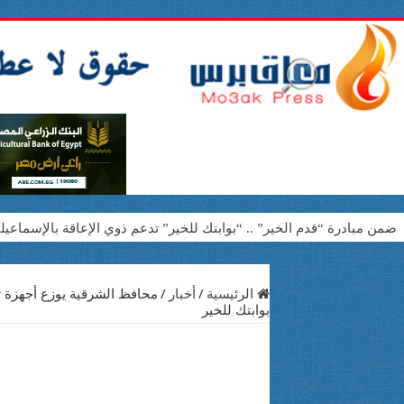
ضمن مبادرة “قدم الخير” .. “بوابتك للخير” تدعم ذوي الإعاقة بالإسماعيلي
بنك مصر يوقع بروتوكول تعاون مع مؤسسة مصر الخير لتشغيل 50 مدرسة مجتمعية في 7 محافظات استمرارًا لإسهاماته المؤثرة في دعم وتطوير التعليم
*صناع الخير تجري 110 عملية جراحية وتوزع 300 نظارة طبية على الأسر الأولى بالرعاية في البحيرة وقنا*
الرئيسية
/
أخبار
/
محافظ الشرقية يوزع أجهزة تع
بوابتك للخير
«بوابتك للخير» تتكفل بعملية جراحية في القلب والصدر لحالة من دمياط بتكلفة 250 أ
عام من الأثر والإنجازات.. EPSF Egypt تواصل صناعة الفرص لطلاب الصيدلة وخدمة المجتمع*
اليونسكو تكلف الدكتور أشرف مرعي بإعداد دليل دولي للنشاط البدني ا