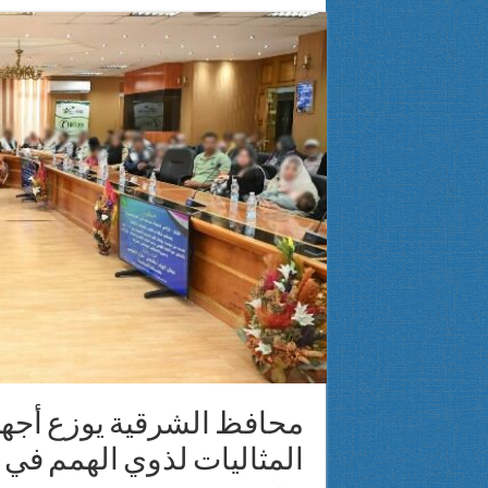
القومي لذوي الإعاقة يثمن افتتاح المحكمة النموذجية الصديقة للطفل ب
المشرف العام على “القومي للأشخاص ذوي الإعاقة” تتفقد مكتبة مصر ال
محافظ بني سويف يشهد الندوة التثقيفية للتوعية بحقوق ذوي الإعاقة وتس
بالفيديو والصور.. «مصر الخير» والجامعة المصرية اليابانية توقعان بروتو
محافظ الشرقية يوزع أجهز
المثاليات لذوي الهمم في ا