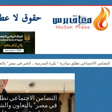
التضامن الاجتماعي تطلق مبادرة ” بكرة المدرسة .. الخير في مصر” ب
*مؤسسه مصر الخير تنجح في تطوير وتأهيل ألف منزل للأسر المستحقة في 10 محاف
بروتوكول تعاون بين “مياه سوهاج” و”مصر الخير” لتوصيل مياه الشرب للمناطق ا
*صناع الخير تجري 54 عملية جراحية «عيون» للحالات المستحقة في البحيرة وقنا*
بحضور محافظ سوهاج.. افتتاح مشروع دعم تطوير مركز الأورام بدعم من
التضامن الاجتماعي تطلق 
في مصر” بالتعاون وال
المزايا المقررة للمرأة وذوي الإعاقة والأطفال بقانون العمل الجديد