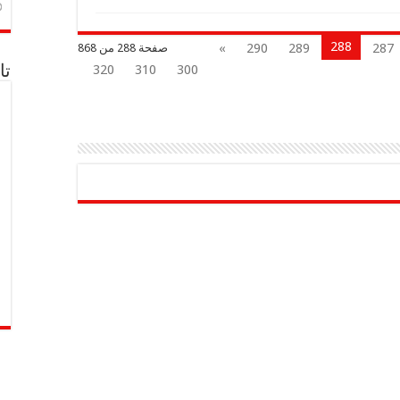
288
»
290
289
287
صفحة 288 من 868
تا
320
310
300