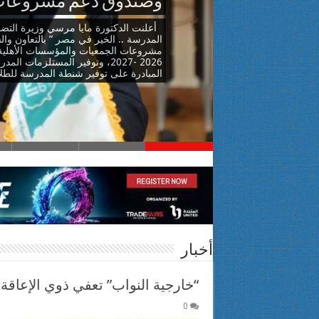
وصندوق دعم مشروعات 
أميرة شوقي تطالب نقابة الممثلين يتخصيص شعبة لذوي الإعاقة
أعلنت الدكتورة مايا مرسي وزيرة التضام
بنك مصر يضخ أكثر من 100 مليون جنيه لتطوير الخدمات الصحية بأربع مؤسسات طبية دعمًا لعلاج مرضى القلب والأورام والقصور الكلوي استكمالًا لإسهاماته المؤثرة في قطاع الصحة
المدرسة .. الخير في مصر ” بالتعاون 
مشروعات الجمعيات والمؤسسات الأهلية، 
إنجاز طبي في “سوهاج الجامعي”.. إجراء أول ٣ عمليات لمرضى الأكاليزيا بتقنية «POEM» وتدريب الأطباء على أحدث تقنيات المناظير بدعم من مصر الخير
2026 -2027، وتوفير المستلزما
المبادرة على توفير شنطة المدرسة للط
القومي للأشخاص ذوي الإعاقة يهنئ أبطال مصر في بطولة العالم لتحدي ا
أخبار
“خارجية النواب” تعفي ذوي الإعاق
0