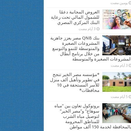
يومين مضت
العروض المجانية دعمًا
للشمول المالي تحت رعاية
البنك المركزي المصري
3 أيام مضت
بنك QNB مصر يعزز جاهزية
المشروعات الصغيرة
والمتوسطة للنمو والتوسع
من خلال برنامج أبطال
لمشروعات الصغيرة والمتوسطة
3 أيام مضت
*مؤسسه مصر الخير تنجح
في تطوير وتأهيل ألف منزل
للأسر المستحقة في 10
محافظات*
5 أيام مضت
بروتوكول تعاون بين “مياه
سوهاج” و”مصر الخير”
لتوصيل مياه الشرب
للمناطق المحرومة
المحافظة لخدمة 150 ألف مواطن