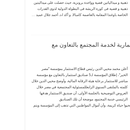
ذهبية و ميدالياتين فضية وواحدة برونزية. حيث حصلت على ميداليتين
ذهبية و فضية فى كورة الريشة فى البطولة الدولية لذوى القدرات
الخاصة باوغندا المقامة بالعاصمة كامبالا. و أكد ا.د. أحمد جلال عميد …
 صناديق استثمارية لخدمة المجتمع بالتعاون مع
أعلن محمد محيي الدين رئيس قطاع الاستثمار بمؤسسة “مصر
الخير“، إطلاق المؤسسة لـ5 صناديق استثمار بالتعاون مع مؤسسة
مباشر للاستثمار برعاية هيئة الرقابة المالية. وأوضح محيي الدين خلال
كلمته بالملتقى السنوي الرابعللمسئولية المجتمعية في مصر خلال
العروض التوضيحية بالجلسة الأولى، أن صنديق الاستثمار هدفها
الرئيسي خدمة المجتمع، موضحة أن تلك الصناديق
وا حياة كريمة، وأن أموال المواطنين التي تذهب إلى المؤسسة ويتم