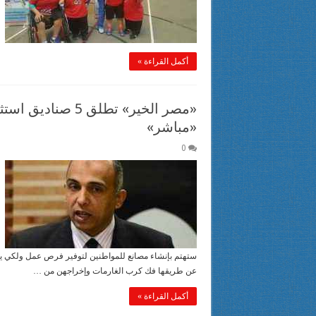
أكمل القراءة »
«مصر الخير» تطلق 5
«مباشر»
0
ستهتم بإنشاء مصانع للمواطنين لتوفير فرص عمل ولكي يحي
عن طريقها فك كرب الغارمات وإخراجهن من …
أكمل القراءة »